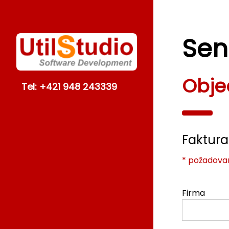
Sen
Obje
Tel: +421 948 243339
Faktur
* požadovan
Firma