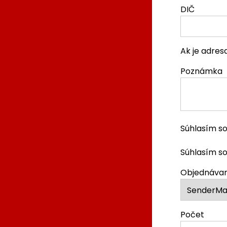
DIČ
Ak je adres
Poznámka
Súhlasím s
Súhlasím so
Objednáva
Počet