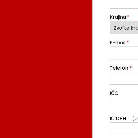
Krajina
*
E-mail
*
Telefón
*
IČO
IČ DPH
(U