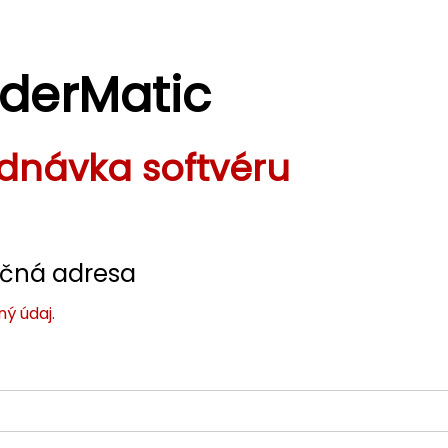
derMatic
dnávka softvéru
ačná adresa
ý údaj.