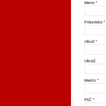
Meno
*
Priezvisko
*
Ulica1
*
Ulica2
Mesto
*
PSČ
*