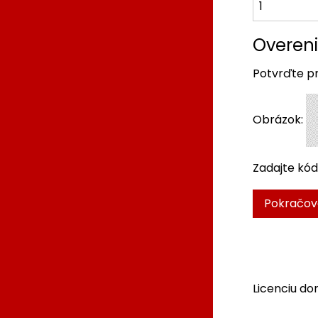
Overen
Potvrďte pr
Obrázok:
Zadajte kód
Licenciu do