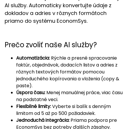
AI služby. Automaticky konvertujte údaje z
dokladov a adries v rôznych formátoch
priamo do systému EconomSys.
Prečo zvoliť naše AI služby?
Automatizácia:
Rýchle a presné spracovanie
faktúr, objednávok, dodacích listov a adries z
rôznych textových formátov pomocou
jednoduchého kopírovania a vloženia (copy &
paste).
Úspora času:
Menej manuálnej práce, viac času
na podstatné veci.
Flexibilné limity:
Vyberte si balík s denným
limitom od 5 až po 500 požiadaviek.
Jednoduchá integrácia:
Priama podpora pre
EconomSys bez potreby ďalších zásahov.