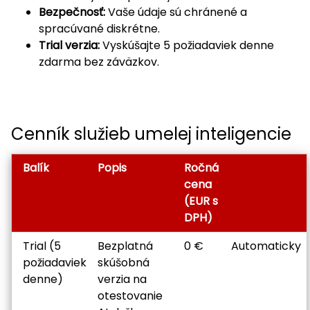
Bezpečnosť:
Vaše údaje sú chránené a
spracúvané diskrétne.
Trial verzia:
Vyskúšajte 5 požiadaviek denne
zdarma bez záväzkov.
Cenník služieb umelej inteligencie
Balík
Popis
Ročná
cena
(EUR s
DPH)
Trial (5
Bezplatná
0 €
Automaticky
požiadaviek
skúšobná
denne)
verzia na
otestovanie