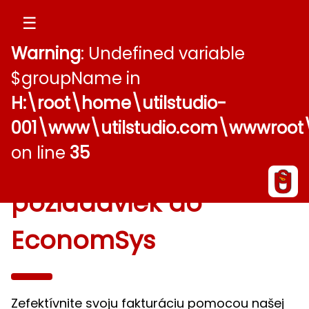
☰
Warning
: Undefined variable
Služby umelej
$groupName in
H:\root\home\utilstudio-
inteligencie
001\www\utilstudio.com\wwwroo
on line
35
Automatická konverzia
požiadaviek do
EconomSys
Zefektívnite svoju fakturáciu pomocou našej