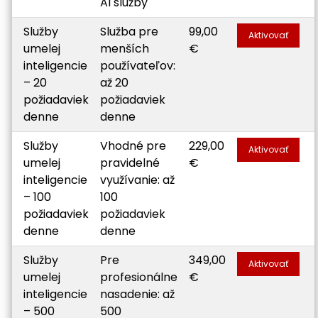
AI služby
Služby
Služba pre
99,00
Aktivovať
umelej
menších
€
inteligencie
používateľov:
– 20
až 20
požiadaviek
požiadaviek
denne
denne
Služby
Vhodné pre
229,00
Aktivovať
umelej
pravidelné
€
inteligencie
využívanie: až
– 100
100
požiadaviek
požiadaviek
denne
denne
Služby
Pre
349,00
Aktivovať
umelej
profesionálne
€
inteligencie
nasadenie: až
– 500
500