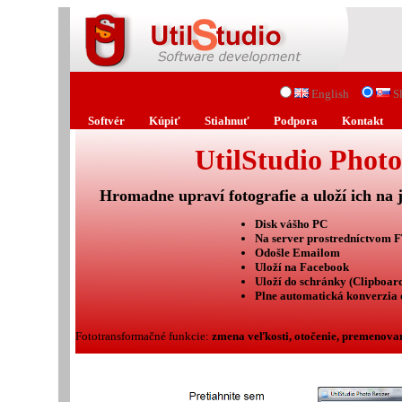
English
S
Softvér
Kúpiť
Stiahnuť
Podpora
Kontakt
UtilStudio Photo
Hromadne upraví fotografie a uloží ich na 
Disk vášho PC
Na server prostredníctvom F
Odošle Emailom
Uloží na Facebook
Uloží do schránky (Clipboar
Plne automatická konverzia
Fototransformačné funkcie:
zmena veľkosti, otočenie, premenovan