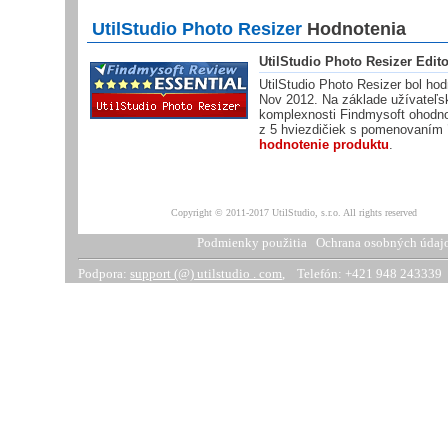
UtilStudio Photo Resizer
Hodnotenia
UtilStudio Photo Resizer Edit
UtilStudio Photo Resizer bol h
Nov 2012. Na základe užívateľsk
komplexnosti Findmysoft ohodnot
z
5
hviezdičiek s pomenovaním
hodnotenie produktu
.
Copyright © 2011-2017 UtilStudio, s.r.o. All rights reserved
Podmienky použitia
Ochrana osobných údaj
Podpora:
support (@) utilstudio . com
, Telefón: +421 948 243339